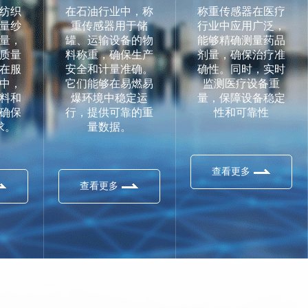
纺织
在石油行业中，称
称重传感器在医疗
量纱
重传感器用于储
行业中应用广泛，
量，
罐、运输设备的物
能够精确测量药品
质量
料称重，确保生产
剂量，确保治疗准
在服
安全和计量准确。
确性。同时，实时
中，
它们能够在易燃易
监测医疗设备重
料和
爆环境中稳定运
量，保障设备稳定
确保
行，提供可靠的重
性和可靠性
求。
量数据。
查看更多
查看更多