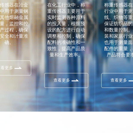
传感器在冶金
在化工行业中，称
称重传感器在
中用于测量钢
重传感器主要用于
行业中用于测
其他熔融金属
实时监测各种原料
线、织物等重
量，监控和控
的投入量，根据预
保证纺织品的
产过程，确保
设的配方进行自动
和数量控制。
安全和计量准
调整和控制，确保
装和家居行业
确。
配料的准确性和一
也用于测量面
致性，提高产品质
配件的重量，
量和生产效率。
产品符合要
查看更多
查看更多
查看更多