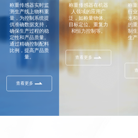
称重传感器实时监
称重传感器在机器
称重
测生产线上物料重
人领域的应用广
行业
量，为控制系统提
泛，如称量物体、
水和
供准确数据支持，
目标定位、重复力
的重
确保生产过程的稳
和恒力控制等。
制生
定性和产品质量。
生产
通过精确控制配料
比例，提高产品质
量。
查看更多
查看更多