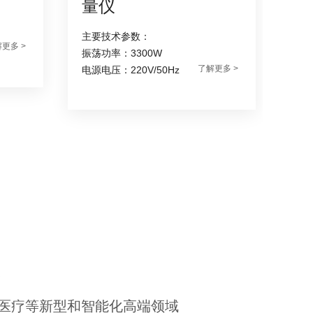
量仪
器
主要技术参数：
主
更多 >
振荡功率：3300W
振荡
了解更多 >
电源电压：220V/50Hz
电源
案
医疗等新型和智能化高端领域