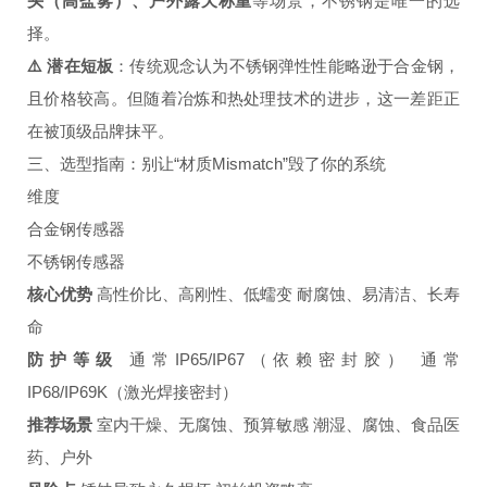
头（高盐雾）、户外露天称重
等场景，不锈钢是唯一的选
择。
⚠️ 潜在短板
：传统观念认为不锈钢弹性性能略逊于合金钢，
且价格较高。但随着冶炼和热处理技术的进步，这一差距正
在被顶级品牌抹平。
三、选型指南：别让“材质Mismatch”毁了你的系统
维度
合金钢传感器
不锈钢传感器
核心优势
高性价比、高刚性、低蠕变 耐腐蚀、易清洁、长寿
命
防护等级
通常IP65/IP67（依赖密封胶） 通常
IP68/IP69K（激光焊接密封）
推荐场景
室内干燥、无腐蚀、预算敏感 潮湿、腐蚀、食品医
药、户外