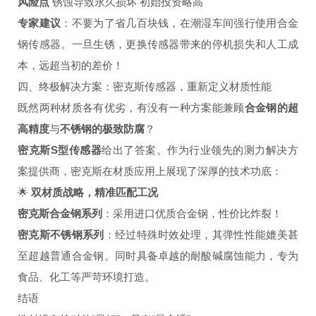
风险点
锈蚀导致永久损坏 初始投资略高
专家建议
：不要为了省几百块钱，在潮湿车间强行使用合金
钢传感器。一旦生锈，更换传感器带来的停机损失和人工成
本，远超当初的差价！
四、终极解决方案：密克斯传感器，重新定义材质性能
既然两种材质各有优劣，有没有一种方案能兼顾
合金钢的超
高精度
与
不锈钢的极致防腐
？
密克斯S型传感器
给出了答案。作为行业领先的测力解决方
案提供商，密克斯在材质应用上展现了深厚的技术功底：
🌟
双材质战略，精准匹配工况
密克斯合金钢系列
：采用进口优质合金钢，性价比炸裂！
密克斯不锈钢系列
：经过特殊时效处理，其弹性性能媲美甚
至超越普通合金钢。同时具备卓越的耐酸碱腐蚀能力，专为
食品、化工等严苛环境打造。
结语