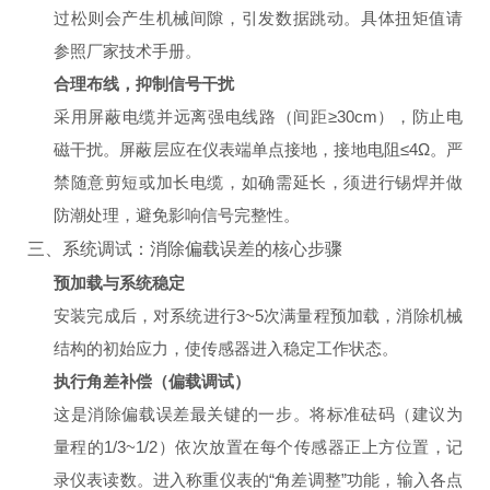
过松则会产生机械间隙，引发数据跳动。具体扭矩值请
参照厂家技术手册。
合理布线，抑制信号干扰
采用屏蔽电缆并远离强电线路（间距≥30cm），防止电
磁干扰。屏蔽层应在仪表端单点接地，接地电阻≤4Ω。严
禁随意剪短或加长电缆，如确需延长，须进行锡焊并做
防潮处理，避免影响信号完整性。
三、系统调试：消除偏载误差的核心步骤
预加载与系统稳定
安装完成后，对系统进行3~5次满量程预加载，消除机械
结构的初始应力，使传感器进入稳定工作状态。
执行角差补偿（偏载调试）
这是消除偏载误差最关键的一步。将标准砝码（建议为
量程的1/3~1/2）依次放置在每个传感器正上方位置，记
录仪表读数。进入称重仪表的“角差调整”功能，输入各点