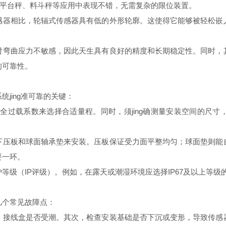
在平台秤、料斗秤等应用中表现不错，无需复杂的限位装置。
感器相比，轮辐式传感器具有低的外形轮廓。这使得它能够被轻松嵌
对弯曲应力不敏感，因此天生具有良好的精度和长期稳定性。同时，
的可靠性。
jing准可靠的关键：
安全过载系数来选择合适量程。同时，须jing确测量安装空间的尺
下压板和球面轴承垫来安装。压板保证受力面平整均匀；球面垫则能
要一环。
等级（IP评级）。例如，在露天或潮湿环境应选择IP67及以上等
几个常见故障点：
，接线盒是否受潮。其次，检查安装基础是否下沉或变形，导致传感