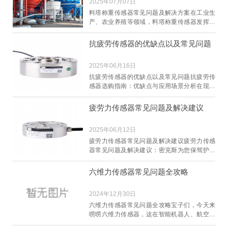
2025年07月07日
料塔称重传感器常见问题及解决方案在工业生
产、农业养殖等领域，料塔称重传感器发挥着
重要作用，但其使用过程中也容易出现一些问
题。本文将
抗疲劳传感器的优缺点以及常见问题
2025年06月16日
抗疲劳传感器的优缺点以及常见问题抗疲劳传
感器选购指南：优缺点与应用场景分析在现代
工业和科技领域，抗疲劳传感器作为关键的检
测设备，广
疲劳力传感器常见问题及解决建议
2025年06月12日
疲劳力传感器常见问题及解决建议疲劳力传感
器常见问题及解决建议：密克斯为您保驾护航
在现代工业中，疲劳力传感器作为关键的检测
工具，广泛
六维力传感器常见问题全攻略
2024年12月30日
六维力传感器常见问题全攻略宝子们，今天来
唠唠六维力传感器，这在智能机器人、航空航
天、精密制造等高大上领域超厉害的“小能手”，