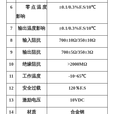
6
零点温度
±
0.1/0.3
%F.S
/10
℃
影响
7
输出温度影响
±
0.1/0.3
%F.S
/10
℃
8
输入阻抗
700
±
10
Ω
/350
±
10
Ω
9
输出阻抗
700
±
5
Ω
/35
0±
3
Ω
10
绝缘阻抗
>
2
000MΩ
11
工作温度
-
1
0~6
5
℃
12
安全过载
1
2
0％F.S
13
激励电压
10VDC
14
材质
合金钢