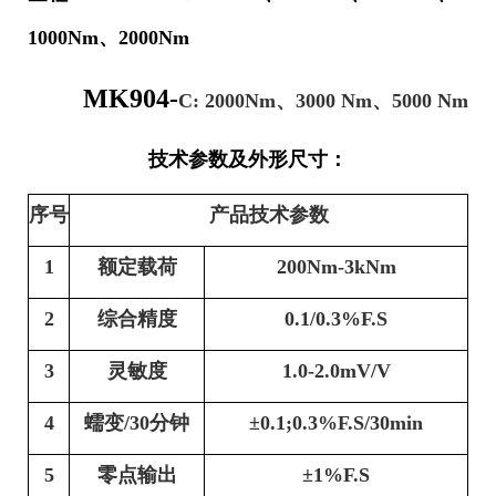
1000Nm
、
2000Nm
MK904-
C: 2000Nm
、
3000 Nm
、
5000 Nm
技术参数及外形尺寸：
序号
产品技术参数
1
额定载荷
200Nm-
3
kNm
2
综合精度
0.1
/0.3
%F.S
3
灵敏度
1.0-2.0
mV/V
4
蠕变
/30分钟
±
0.1;0.3
%F.S
/30min
5
零点输出
±1%F.S