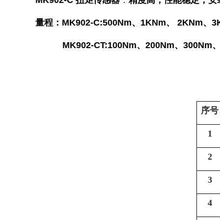
MK902-C
扭矩传感器
：
精度高，性能稳定，安
量程：MK902-C:500Nm、1KNm、 2KNm、
MK902-
CT:100Nm、200Nm、300Nm
序号
1
2
3
4