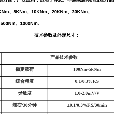
装方便，广泛应用；适用于静态、非连续旋转的扭矩力值
3KNm、5KNm、10
KNm、20
KNm、30
KNm、
、500Nm、1000Nm、
技术参数及外形尺寸：
产品技术参数
额定载荷
100Nm-5kNm
综合精度
0.1
/0.3
%F.S
灵敏度
1.0-2.0
mV/V
蠕变
/30分钟
±
0.1/0.3
%F.S
/30min