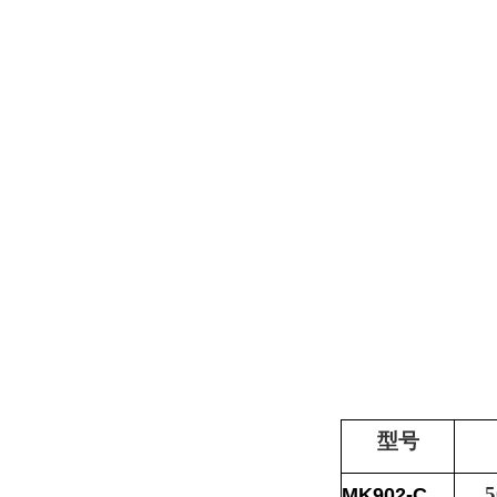
型号
5
MK902-C