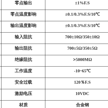
零点输出
±1%F.S
零点温度影响
±
0.1/0.3
%F.S
/10
℃
输出温度影响
±
0.1/0.3
%F.S
/10
℃
输入阻抗
700
±
10
Ω
/350
±
10
Ω
输出阻抗
700
±
5
Ω
/35
0±
5
Ω
绝缘阻抗
>
5
000MΩ
工作温度
-
1
0~6
5
℃
安全过载
1
2
0％F.S
激励电压
10VDC
材质
合金钢