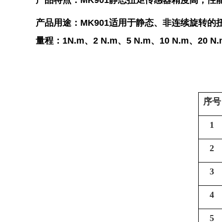
产品特点：MK901静态
扭矩传感器
精度高，性
产品用途：
MK901
适用于静态、非连续旋转的
量程：1N.m、2 N.m、5 N.m、10 N.m、20 N.m
序号
1
2
3
4
5