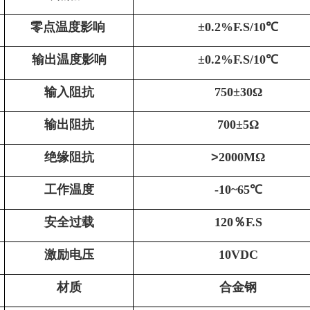
零点温度影响
±
0.2
%F.S
/10
℃
输出温度影响
±
0.2
%F.S
/10
℃
输入阻抗
7
50±
3
0Ω
输出阻抗
70
0±
5
Ω
绝缘阻抗
>
2
000MΩ
工作温度
-
1
0~6
5
℃
安全过载
1
2
0％F.S
激励电压
10VDC
材质
合金钢