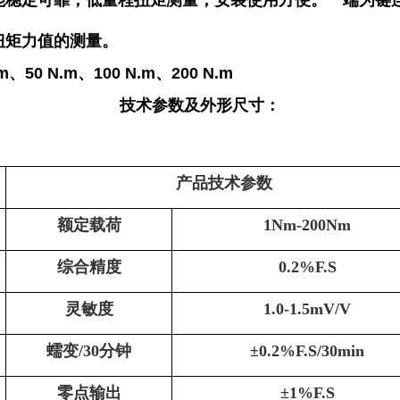
能稳定可靠，低量程扭矩测量，安装使用方便。一端为键
扭矩力值的测量。
、50 N.m、100 N.m、200 N.m
技术参数及外形尺寸：
产品技术参数
额定载荷
1Nm-200Nm
综合精度
0.
2
%F.S
灵敏度
1.0-1.5mV/V
蠕变
/30分钟
±
0.2
%F.S
/30min
零点输出
±1%F.S