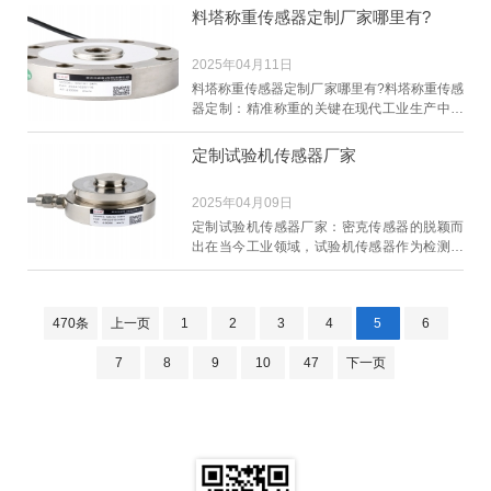
器作为这一系
料塔称重传感器定制厂家哪里有?
2025年04月11日
料塔称重传感器定制厂家哪里有?料塔称重传感
器定制：精准称重的关键在现代工业生产中，
料塔称重系统的准确性对于生产效率和成本控
制至关重
定制试验机传感器厂家
2025年04月09日
定制试验机传感器厂家：密克传感器的脱颖而
出在当今工业领域，试验机传感器作为检测设
备的关键部件，其重要性不言而喻。随着科技
的不断进步
470条
上一页
1
2
3
4
5
6
7
8
9
10
47
下一页