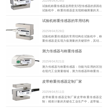
2025年04月29日
试验机称重传感器选用密克S型传感器的原因在
试验机中，称重传感器是实现精确测量的关键
部件，而密克S型传感器因其多方面的优势，成
为试验机
试验机称重传感器的常用结构
2025年04月29日
试验机称重传感器的常用结构在试验机中，称
重传感器是实现力值测量的关键部件，其结构
形式多种多样，常见的有柱式、S型、轮辐式、
板环式等
测力传感器与称重传感器
2025年04月21日
测力传感器与称重传感器：功能与应用的区别
在现代工业测量领域，测力传感器和称重传感
器是两种常见的传感器类型，它们虽然在原理
上有一定的
皮带称重传感器定制厂家
2025年04月11日
皮带称重传感器定制厂家皮带称重传感器定
制：精准计量的关键在工业生产中，皮带输送
系统广泛应用于物料的传输。而皮带称重传感