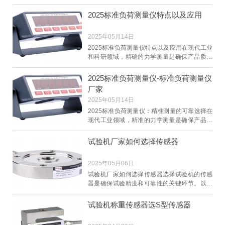
进行精确力学测量的重要工具。它广泛应用于
材料测试
2025标准负荷测量仪特点以及应用
2025年05月14日
2025标准负荷测量仪特点以及应用在现代工业
和科研领域，精确的力学测量是确保产品质量
和安全性的重要保障。2025标准负荷测量仪凭
借其卓越的
2025标准负荷测量仪-标准负荷测量仪
厂家
2025年05月14日
2025标准负荷测量仪：精准测量的可靠选择在
现代工业领域，精准的力学测量是确保产品质
量和安全性的重要环节。2025标准负荷测量仪
作为一款经
试验机厂家如何选择传感器
2025年05月06日
试验机厂家如何选择传感器选择试验机的传感
器是确保试验精度和可靠性的关键环节。以下
是一些选择传感器时需要考虑的因素：一、测
量范围首先
试验机称重传感器选S型传感器