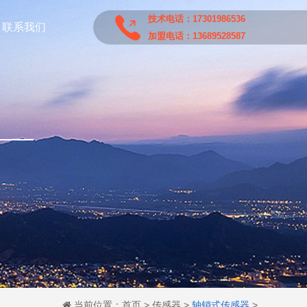
技术电话：17301986536
联系我们
加盟电话：13689528587
当前位置：
首页
>
传感器
>
轴销式传感器
>