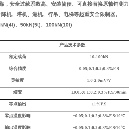
靠，安全过载系数高、安装简便、可直接替换原轴销测力
升降机、塔机、港机、行吊、电梯等起重安全限制器。
kN(4t)
、
50kN(5t)
、
100kN(10t)
产品技术参数
额定载荷
10-100kN
综合精度
0.0
5;0.1;0.2;0.3
%F.S
灵敏度
1.0-
2.0mV/V
蠕变
±0.0
5;0.1;0.2;0.3
%F.S
/30min
零点输出
±1%F.S
零点温度影响
±0.0
5;0.1;0.2;0.3
%F.S
/10
℃
输出温度影响
±0.0
5;0.1;0.2;0.3
%F.S
/10
℃