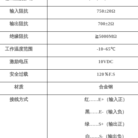
输入阻抗
750
±
20
Ω
输出阻抗
700
±
2
Ω
绝缘阻抗
≧
5000MΩ
工作温度范围
-
1
0~65℃
激励电压
10VDC
安全过载
1
2
0％F.S
材质
合金钢
接线方式
红……E+（输入正）
黑……E-（输入负）
绿……S+（输出正）
白……S-（输出负）