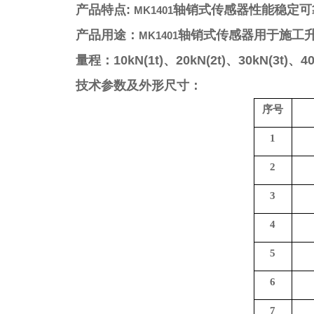
产品特点
:
轴销式传感器性能稳定可
MK1401
产品用途：
轴销式传感器用于施工
MK1401
量程：
10kN(1t)
、
20kN(2t)
、
30kN(3t)
、
40
技术参数及外形尺寸：
序号
1
2
3
4
5
6
7