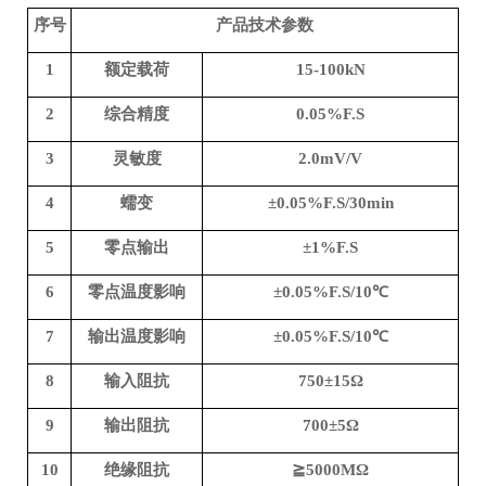
序号
产品技术参数
1
额定载荷
15
-
10
0
kN
2
综合精度
0.0
5
%F.S
3
灵敏度
2.0mV/V
4
蠕变
±0.0
5
%F.S
/30min
5
零点输出
±1%F.S
6
零点温度影响
±0.0
5
%F.S
/10
℃
7
输出温度影响
±0.0
5
%F.S
/10
℃
8
输入阻抗
750
±1
5
Ω
9
输出阻抗
700
±
5
Ω
10
绝缘阻抗
≧
5000MΩ