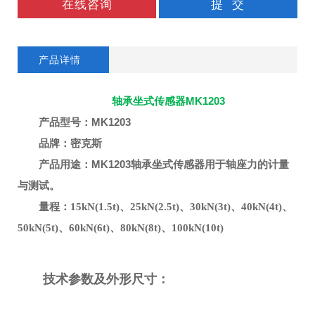
在线咨询
提 交
产品详情
轴承坐式传感器MK1203
产品型号：MK1203
品牌：密克斯
MK1203轴承坐式
产品用途：
传感器用于轴座力的计量
与测试。
量程：
15kN(1.5t)、25kN(2.5t)、
3
0kN(
3
t)、
4
0kN(
4
t)、
50kN(5t)、
6
0kN(
6
t)、
8
0kN(
8
t)、100kN(10t)
技术参数及外形尺寸：