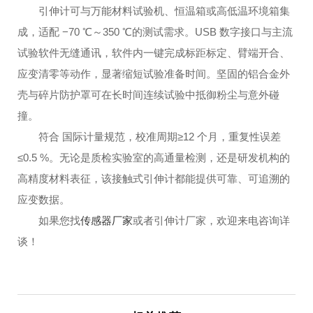
引伸计可与万能材料试验机、恒温箱或高低温环境箱集
成，适配 −70 ℃～350 ℃的测试需求。USB 数字接口与主流
试验软件无缝通讯，软件内一键完成标距标定、臂端开合、
应变清零等动作，显著缩短试验准备时间。坚固的铝合金外
壳与碎片防护罩可在长时间连续试验中抵御粉尘与意外碰
撞。
符合 国际计量规范，校准周期≥12 个月，重复性误差
≤0.5 %。无论是质检实验室的高通量检测，还是研发机构的
高精度材料表征，该接触式引伸计都能提供可靠、可追溯的
应变数据。
如果您找
传感器厂家
或者引伸计厂家，欢迎来电咨询详
谈！