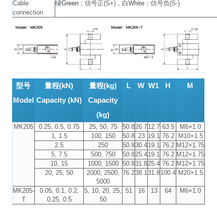
Cable
绿Green
：信号正(S+)，
白White
：信号负(S-)
connection
型号
量程(kN)
量程(kg)
L
W
W1
H
M
Model
Capacity (kN)
Capacity
(kg)
MK205
0.25, 0.5, 0.75
25, 50, 75
50.8
26.7
12.7
63.5
M6×1.0
1, 1.5
100, 150
50.8
23
19.1
76.2
M10×1.5
2.5
250
50.8
30.4
19.1
76.2
M12×1.75
5, 7.5
500, 750
50.8
25.4
19.1
76.2
M12×1.75
10, 15
1000, 1500
50.8
31.8
25.4
76.2
M12×1.75
20, 25, 50
2000, 2500,
76.2
38.1
31.8
100.4
M20×1.5
5000
MK205-
0.05, 0.1, 0.2,
5, 10, 20, 25,
51
16
13
64
M6×1.0
T
0.25, 0.5
50