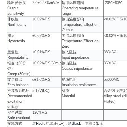
输出灵敏度
2.0±0.25%mV/V
适用温度范围
-20℃~60℃
Output
Operating temperature
sensitivity
range
非线性
±0.02%F.S
输出温度影响
<0.02%F.S/1
Nonlinearity
Temperature Effect on
Output
滞后
±0.02%F.S
零点温度影响
<0.02%F.S/1
Hysteresis
Temperature Effect on
Zero
重复性
±0.01%F.S
输入阻抗
385±5Ω
Repeatability
Input impedance
蠕变（30分
±0.02%F.S/30min
输出阻抗
350±3Ω
钟）
Output impedance
Creep (30min)
零点输出
≤±1.0%F.S
绝缘电阻
≥5000MΩ
Zero balance
Insulation resistance
推荐激励电压
5-12V(DC)
材质
合金钢（镀镍
Recommended
Material
Alloy steel (Ni
excitation
Plated)
voltage
安全过载
120%F.S
Safe overload
接线方式
红Red
：电源正(E+)，
黑Black
：电源负(E-);