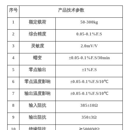
序号
产品技术参数
1
额定载荷
50
-
300kg
2
综合精度
0.0
5-0.1
%F.S
3
灵敏度
2.0mV/V
4
蠕变
±0.0
5-0.1
%F.S
/30min
5
零点输出
±1%F.S
6
零点温度影响
±0.0
5-0.1
%F.S
/10
℃
7
输出温度影响
±0.0
5-0.1
%F.S
/10
℃
8
输入阻抗
385
±1
0
Ω
9
输出阻抗
350
±
3
Ω
10
绝缘阻抗
≧
5000MΩ