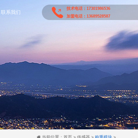
技术电话：17301986536
联系我们
加盟电话：13689528587
当前位置：
首页
>
传感器
>
称重模块
>