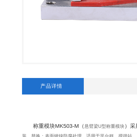
产品详情
称重模块MK503-M（
）采
悬臂梁U型称重模块
装，替换；表面镀镍防腐处理，适用于平台秤、搅拌站、